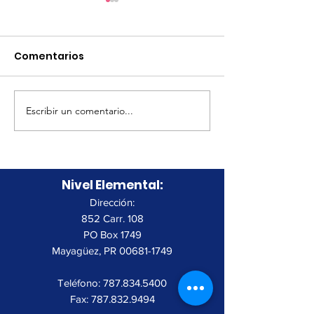
Comentarios
Volleyball Clin
Escribir un comentario...
Tryout Volleyball
Masculino
Nivel Elemental:
Dirección:
852 Carr. 108
PO Box 1749
Mayagüez, PR
00681-1749
Teléfono:
787.834.5400
Fax:
787.832.9494