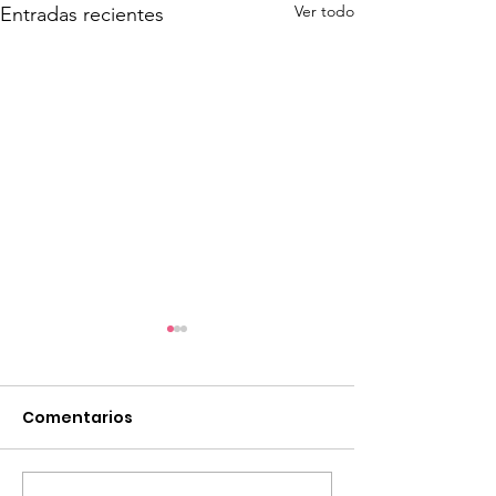
Ver todo
Entradas recientes
Comentarios
Volleyball Clin