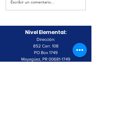
Escribir un comentario...
Tryout Volleyball
Masculino
Nivel Elemental:
Dirección:
852 Carr. 108
PO Box 1749
Mayagüez, PR
00681-1749
Teléfono:
787.834.5400
Fax:
787.832.9494
Nivel Secundario:
Dirección:
850 Carr. 108
PO Box 1749
Mayagüez, PR
00681-1749