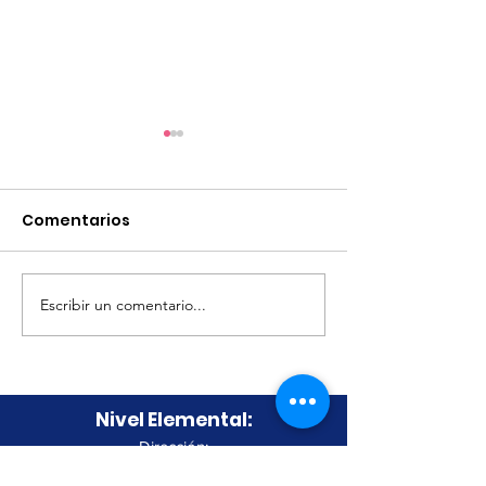
Comentarios
Volleyball Clin
Escribir un comentario...
Tryout Volleyball
Masculino
Nivel Elemental:
Dirección:
852 Carr. 108