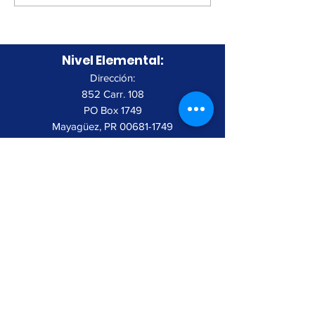
Masculino
Nivel Elemental:
Dirección:
852 Carr. 108
PO Box 1749
Mayagüez, PR
00681-1749
Teléfono:
787.834.5400
Fax:
787.832.9494
Nivel Secundario:
Dirección:
850 Carr. 108
PO Box 1749
Mayagüez, PR
00681-1749
Teléfono:
787.834.7824
Fax:
787.834.3361