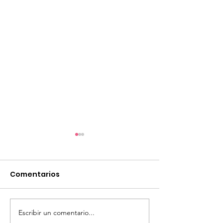
Comentarios
Volleyball Clin
Escribir un comentario...
Tryout Volleyball